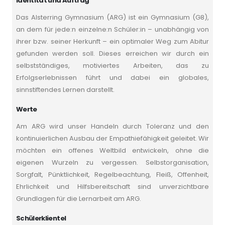
Identität und Auftrag
Das Alsterring Gymnasium (ARG) ist ein Gymnasium (G8),
an dem für jede:n einzelne:n Schüler:in – unabhängig von
ihrer bzw. seiner Herkunft – ein optimaler Weg zum Abitur
gefunden werden soll. Dieses erreichen wir durch ein
selbstständiges, motiviertes Arbeiten, das zu
Erfolgserlebnissen führt und dabei ein globales,
sinnstiftendes Lernen darstellt.
Werte
Am ARG wird unser Handeln durch Toleranz und den
kontinuierlichen Ausbau der Empathiefähigkeit geleitet. Wir
möchten ein offenes Weltbild entwickeln, ohne die
eigenen Wurzeln zu vergessen. Selbstorganisation,
Sorgfalt, Pünktlichkeit, Regelbeachtung, Fleiß, Offenheit,
Ehrlichkeit und Hilfsbereitschaft sind unverzichtbare
Grundlagen für die Lernarbeit am ARG.
Schülerklientel