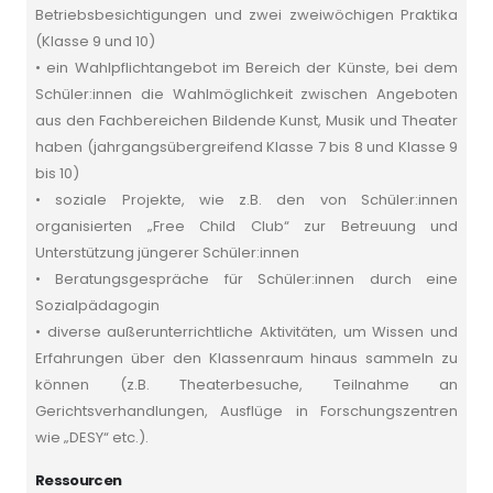
Betriebsbesichtigungen und zwei zweiwöchigen Praktika
(Klasse 9 und 10)
• ein Wahlpflichtangebot im Bereich der Künste, bei dem
Schüler:innen die Wahlmöglichkeit zwischen Angeboten
aus den Fachbereichen Bildende Kunst, Musik und Theater
haben (jahrgangsübergreifend Klasse 7 bis 8 und Klasse 9
bis 10)
• soziale Projekte, wie z.B. den von Schüler:innen
organisierten „Free Child Club“ zur Betreuung und
Unterstützung jüngerer Schüler:innen
• Beratungsgespräche für Schüler:innen durch eine
Sozialpädagogin
• diverse außerunterrichtliche Aktivitäten, um Wissen und
Erfahrungen über den Klassenraum hinaus sammeln zu
können (z.B. Theaterbesuche, Teilnahme an
Gerichtsverhandlungen, Ausflüge in Forschungszentren
wie „DESY“ etc.).
Ressourcen