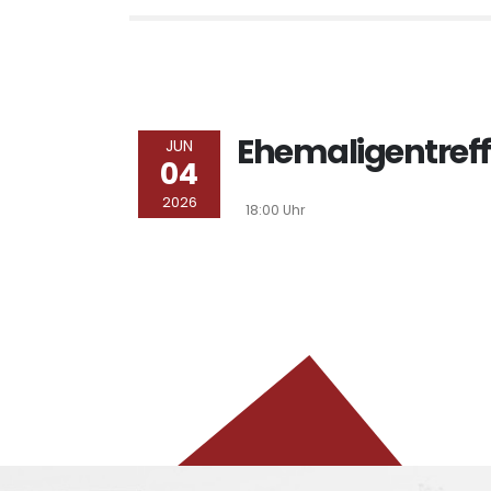
Ehemaligentref
JUN
04
2026
18:00 Uhr