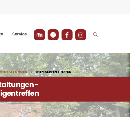
te
Service
ANSTALTUNGEN
EHEMALIGENTREFFEN
taltungen -
igentreffen