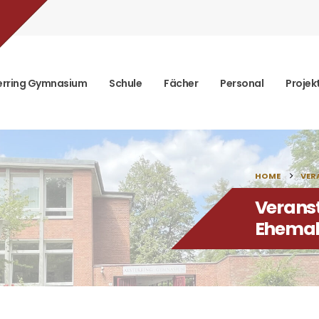
erring Gymnasium
Schule
Fächer
Personal
Projek
HOME
VER
Verans
Ehemal