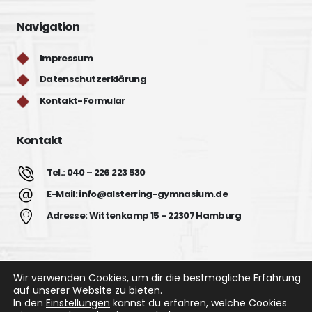
Navigation
Impressum
Datenschutzerklärung
Kontakt-Formular
Kontakt
Tel.: 040 – 226 223 530
E-Mail: info@alsterring-gymnasium.de
Adresse: Wittenkamp 15 – 22307 Hamburg
Wir verwenden Cookies, um dir die bestmögliche Erfahrung
auf unserer Website zu bieten.
In den
Einstellungen
kannst du erfahren, welche Cookies
Alsterring Gymnasium © 2022. All Rights Reserved.