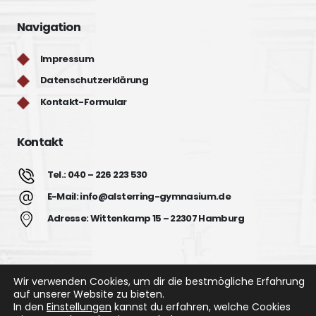
Navigation
Impressum
Datenschutzerklärung
Kontakt-Formular
Kontakt
Tel.: 040 – 226 223 530
E-Mail: info@alsterring-gymnasium.de
Adresse: Wittenkamp 15 – 22307 Hamburg
Wir verwenden Cookies, um dir die bestmögliche Erfahrung
auf unserer Website zu bieten.
In den
Einstellungen
kannst du erfahren, welche Cookies
Alsterring Gymnasium © 2022. All Rights Reserved.