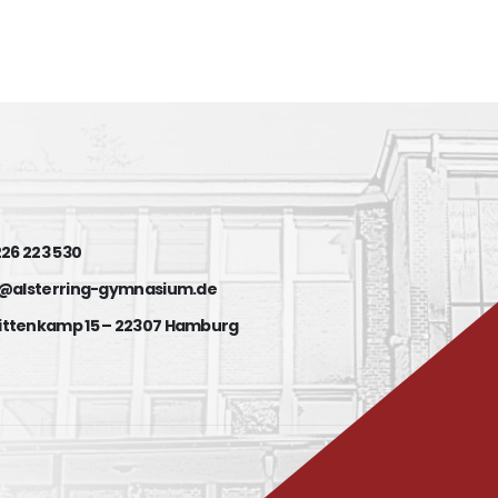
 226 223 530
fo@alsterring-gymnasium.de
ittenkamp 15 – 22307 Hamburg