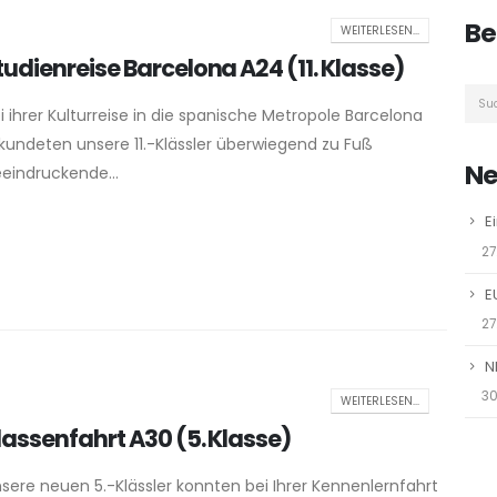
Be
WEITERLESEN...
tudienreise Barcelona A24 (11. Klasse)
i ihrer Kulturreise in die spanische Metropole Barcelona
kundeten unsere 11.-Klässler überwiegend zu Fuß
Ne
eindruckende...
E
27
E
27
N
30
n
WEITERLESEN...
lassenfahrt A30 (5. Klasse)
sere neuen 5.-Klässler konnten bei Ihrer Kennenlernfahrt