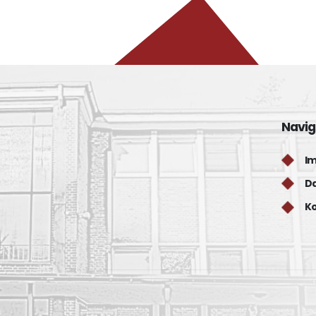
Navig
I
D
K