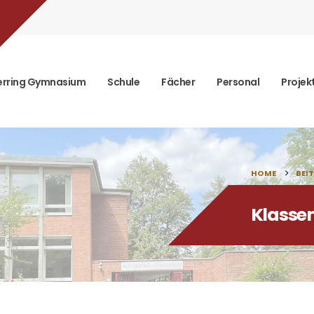
erring Gymnasium
Schule
Fächer
Personal
Projek
HOME
BEI
Klasse