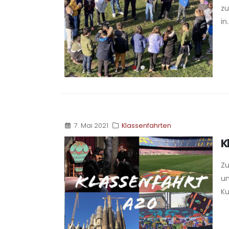
zu
in.
7. Mai 2021
Klassenfahrten
K
Zu
un
Ku