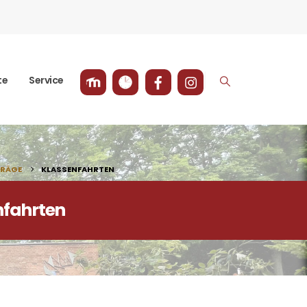
te
Service
TRÄGE
KLASSENFAHRTEN
nfahrten