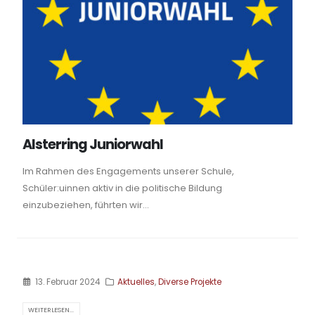
Alsterring Juniorwahl
Im Rahmen des Engagements unserer Schule,
Schüler:uinnen aktiv in die politische Bildung
einzubeziehen, führten wir...
13. Februar 2024
Aktuelles
,
Diverse Projekte
WEITERLESEN...