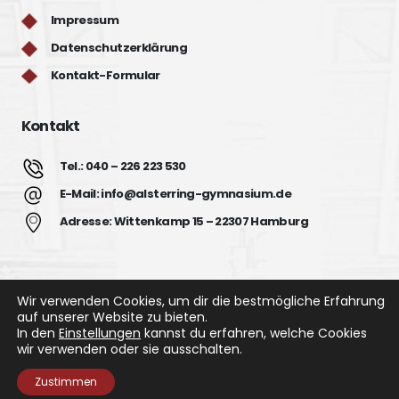
Impressum
Datenschutzerklärung
Kontakt-Formular
Kontakt
Tel.: 040 – 226 223 530
E-Mail: info@alsterring-gymnasium.de
Adresse: Wittenkamp 15 – 22307 Hamburg
Wir verwenden Cookies, um dir die bestmögliche Erfahrung
auf unserer Website zu bieten.
In den
Einstellungen
kannst du erfahren, welche Cookies
Alsterring Gymnasium © 2022. All Rights Reserved.
wir verwenden oder sie ausschalten.
Zustimmen