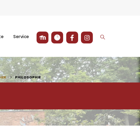
te
Service
HER
PHILOSOPHIE