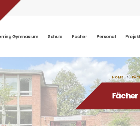
erring Gymnasium
Schule
Fächer
Personal
Projek
HOME
FÄC
Fächer